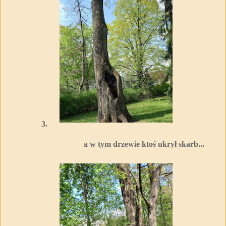
3.
a w tym drzewie ktoś ukrył skarb...