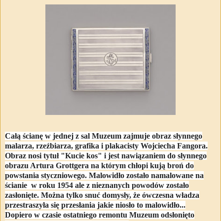
Całą ścianę w jednej z sal Muzeum zajmuje obraz słynnego
malarza, rzeźbiarza, grafika i plakacisty Wojciecha Fangora.
Obraz nosi tytuł "Kucie kos" i jest nawiązaniem do słynnego
obrazu Artura Grottgera na którym chłopi kują broń do
powstania styczniowego. Malowidło zostało namalowane na
ścianie w roku 1954 ale z nieznanych powodów zostało
zasłonięte. Można tylko snuć domysły, że ówczesna władza
przestraszyła się przesłania jakie niosło to malowidło...
Dopiero w czasie ostatniego remontu Muzeum odsłonięto