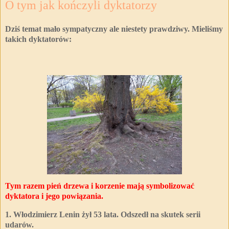
O tym jak kończyli dyktatorzy
Dziś temat mało sympatyczny ale niestety prawdziwy. Mieliśmy
takich dyktatorów:
Tym razem pień drzewa i korzenie mają symbolizować
dyktatora i jego powiązania.
1. Włodzimierz Lenin żył 53 lata. Odszedł na skutek serii
udarów.