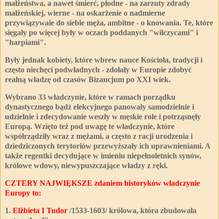
małżeństwa, a nawet śmierć, płodne - na zarzuty zdrady
małżeńskiej, wierne - na oskarżenie o nadmierne
przywiązywaie do siebie męża, ambitne - o knowania. Te, które
sięgały po więcej były w oczach poddanych "wilczycami" i
"harpiami".
Były jednak kobiety, które wbrew nauce Kościoła, tradycji i
często niechęci podwładnych - zdołały w Europie zdobyć
realną władzę od czasów Bizancjum po XXI wiek.
Wybrano 33 władczynie, które w ramach porządku
dynastycznego bądź elekcyjnego panowały samodzielnie i
udzielnie i zdecydowanie weszły w męskie role i potrząsnęły
Europą. Wzięto też pod uwagę te władczynie, które
współrządziły wraz z mężami, a często z racji urodzenia i
dziedziczonych terytoriów przewyższały ich uprawnieniami. A
także regentki decydujące w imieniu niepełnoletnich synów,
królowe wdowy, niewypuszczające władzy z ręki.
CZTERY NAJWIĘKSZE zdaniem historyków władczynie
Europy to:
1.
Elżbieta I Tudor
/1533-1603/ królowa, która zbudowała