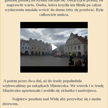
godzinę później na Rynku zaczęło się. Obejrzyjcie proszę, bo
naprawde warto. Osoba, która kręciła ten filmik po całym
wydarzeniu musiała wrócić do domu żeby się przebrać. Była
całkowicie mokra.
A potem przez dwa dni, aż do środy popołudniu
wędrowaliśmy po zakątkach Miasteczka. We wtorek i w środę
Miasteczko opustoszało i zrobiło się cichutko i nastrojowo.
Najpierw poszłam nad Wisłę aby przywitać się z moim
drzewem.