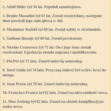
2. Adolf Hitler żył 56 lat. Popełnił samobójstwo.
3. Benito Mussolini żył 61 lat. Został rozstrzelany, następnie
tłum powiesił jego ciało głową w dół.
4. Muammar Kadafi żył 69 lat. Został zabity w strzelaninie.
5. Saddam Husajn żył 69 lat. Został powieszony.
6. Nicolae Ceaucescu żył 71 lat. On i jego żona zostali
rozstrzelani. Egzekucja została nagrana i opublikowana.
7. Pol Pot żył 72 lata. Zmarł śmiercią naturalną.
8. Józef Stalin żył 74 lata. Przyczną śmierci był wylew krwi do
mózgu.
9. Juan Peron żył 78 lat. Zmarł śmiercią naturalną.
10. Francisco Franco żył 82 lata. Zmarł na niewydolność serca.
11. Mao Zedong żył 82 lata. Zmarł na skutek komplikacji po
ataku serca.