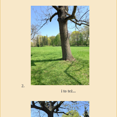
2.
i to też...